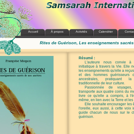
Accueil
À propos
Activités
Calendrier
Contac
Rites de Guérison, Les enseignements sacrés
Résumé :
L'auteure nous convie à
initiatique à travers la Vie. Elle
les enseignements qu'elle a reçu
et des hommes guérisseurs de
ancestrales, pratiquant l
traditionnelle de leur culture.
Passionnée de voyages,
transporte aux quatre coins du m
livre ce qu'elle a compris, à l'é
même, en lien avec la Terre et les
Elle souhaite encourager les ê
l'oreille, eux aussi, à cette voix 
guide chacun de nous sur le c
guérison.