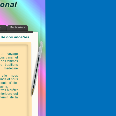
t
Publications
 de nos ancêtres
 un voyage
 nous transmet
s des femmes
 traditions
a médecine
 elle nous
onde et nous
coute d'elle-
 gens.
tres à prêter
intérieure qui
hemin de la