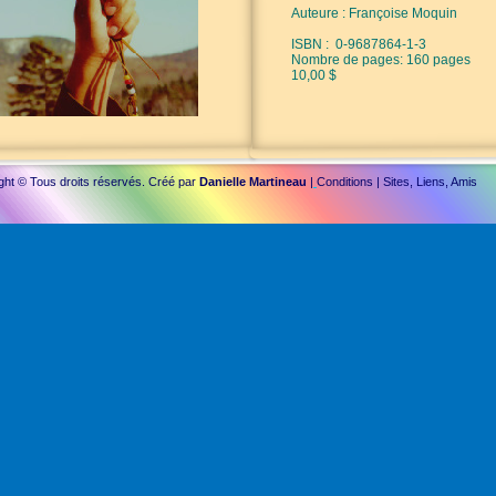
Auteure : Françoise Moquin
ISBN : 0-9687864-1-3
Nombre de pages: 160 pages
10,00 $
ght © Tous droits réservés. Créé par
Danielle Martineau
|
Conditions
|
Sites, Liens, Amis